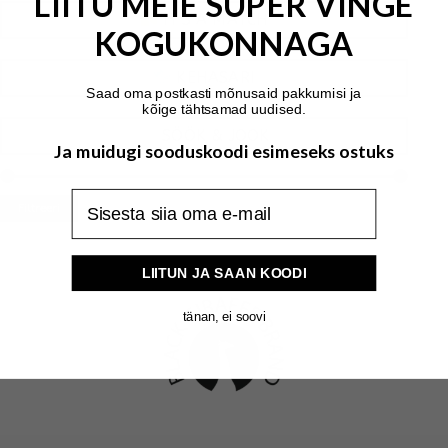
LIITU MEIE SUPER VINGE
IT'S A MATCH
KOGUKONNAGA
KEHASARI
Saad oma postkasti mõnusaid pakkumisi ja
kõige tähtsamad uudised.
SÖÖK & JOOK
Ja muidugi sooduskoodi esimeseks ostuks
Minim
Maks
Filtreeri
Hind:
€20
—
€40
hind
hind
LIITUN JA SAAN KOODI
tänan, ei soovi