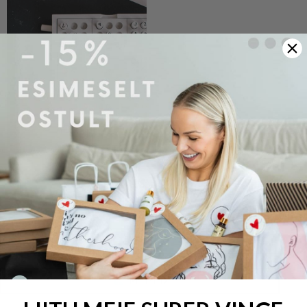
Sudoku
€
28.00
Vali
NAISED
MEHED