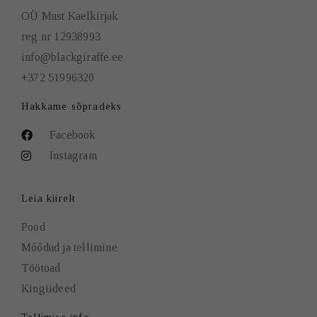
OÜ Must Kaelkirjak
reg nr 12938993
info@blackgiraffe.ee
+372 51996320
Hakkame sõpradeks
Facebook
Instagram
Leia kiirelt
Pood
Mõõdud ja tellimine
Töötoad
Kingiideed
Tellimise info