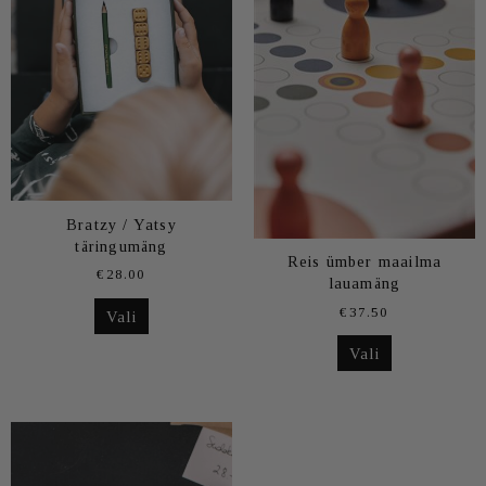
Bratzy / Yatsy
täringumäng
Reis ümber maailma
€
28.00
lauamäng
€
37.50
Vali
Vali