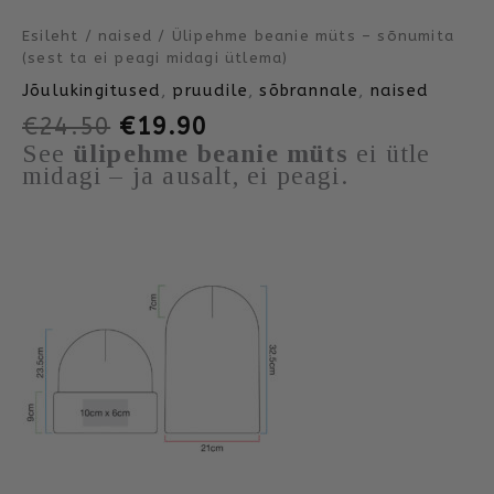
Esileht
/
naised
/ Ülipehme beanie müts – sõnumita
(sest ta ei peagi midagi ütlema)
Jõulukingitused
,
pruudile
,
sõbrannale
,
naised
€
24.50
€
19.90
See
ülipehme beanie müts
ei ütle
midagi – ja ausalt, ei peagi.