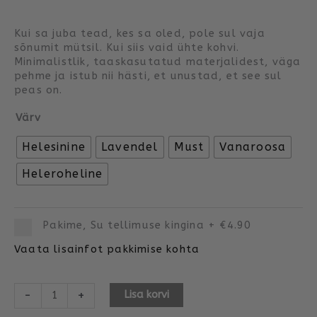
Kui sa juba tead, kes sa oled, pole sul vaja
sõnumit mütsil. Kui siis vaid ühte kohvi.
Minimalistlik, taaskasutatud materjalidest, väga
pehme ja istub nii hästi, et unustad, et see sul
peas on.
Värv
Helesinine
Lavendel
Must
Vanaroosa
Heleroheline
Pakime, Su tellimuse kingina
+
€4.90
Vaata lisainfot pakkimise kohta
-
+
Lisa korvi