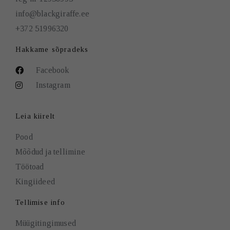
info@blackgiraffe.ee
+372 51996320
Hakkame sõpradeks
Facebook
Instagram
Leia kiirelt
Pood
Mõõdud ja tellimine
Töötoad
Kingiideed
Tellimise info
Müügitingimused