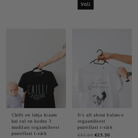
Vali
Sellel
Algne
Praegune
Sellel
Algne
Praegune
hind
hind
hind
hind
tootel
tootel
oli:
on:
oli:
on:
on
on
€32.50.
€25.50.
€32.50.
€25.50.
mitu
mitu
varianti.
varianti.
Valikuid
Valikuid
saab
saab
teha
teha
tootelehel.
tootelehel.
Chilli on lahja kraam
It’s all about balance
kui sul on kodus 3
orgaanilisest
mudilast orgaanilisest
puuvillast t-särk
puuvillast t-särk
€
32.50
€
25.50