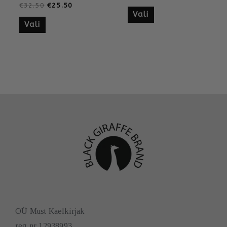
€
32.50
€
25.50
Vali
Vali
OÜ Must Kaelkirjak
reg nr 12938993