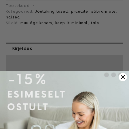
Tootekood:
-
Kategooriad:
Jõulukingitused
,
pruudile
,
sõbrannale
,
naised
Sildid:
muu äge kraam
,
keep it minimal
,
talv
Kirjeldus
Lisainfo
Arvustused (0)
Mõõdud ja tellimine
See müts ei ürita midagi tõestada. Ja selles
peitubki tema tugevus.
Black Giraffe’i
sõnumita beanie müts
on loodud
neile, kes hindavad vaikust rohkem kui loosungeid.
Ükski lause pole vahel sama kõnekas kui vaikus –