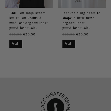
Chilli on lahja kraam
It takes a big heart to
kui sul on kodus 3
shape a little mind
mudilast orgaanilisest
orgaanilisest
puuvillast t-särk
puuvillast t-särk
€
32.50
€
25.50
€
32.50
€
25.50
Vali
Vali