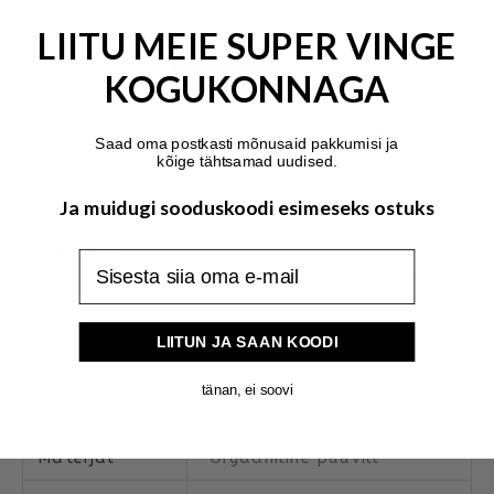
Vaata lisainfot pakkimise kohta
LIITU MEIE SUPER VINGE
-
+
Lisa korvi
KOGUKONNAGA
Tootekood:
-
Kategooriad:
särgid
,
naised
Saad oma postkasti mõnusaid pakkumisi ja
Silt:
naljakad tsitaadid
kõige tähtsamad uudised.
Ja muidugi sooduskoodi esimeseks ostuks
Lisainfo
Arvustused (0)
LIITUN JA SAAN KOODI
Mõõdud ja tellimine
tänan, ei soovi
Suurus
XS, S, M, L, XL
Materjal
Orgaaniline puuvill