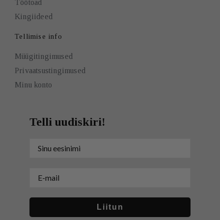
Töötoad
Kingiideed
Tellimise info
Müügitingimused
Privaatsustingimused
Minu konto
Telli uudiskiri!
Sinu nimi
E-mail
Liitun