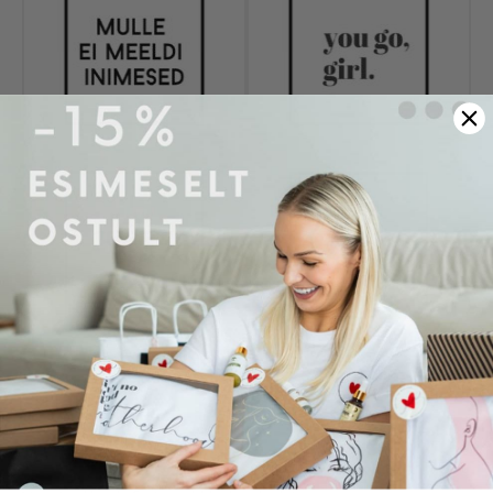
Soovin käiseid üleskeeratuna
+
€1.00
Pakime, Su tellimuse kingina
+
€4.90