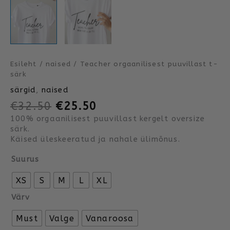
Esileht
/
naised
/ Teacher orgaanilisest puuvillast t-
särk
särgid
,
naised
€
32.50
€
25.50
100% orgaanilisest puuvillast kergelt oversize
särk.
Käised üleskeeratud ja nahale ülimõnus.
Suurus
XS
S
M
L
XL
Värv
Must
Valge
Vanaroosa