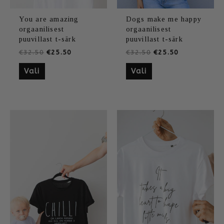
You are amazing
Dogs make me happy
orgaanilisest
orgaanilisest
puuvillast t-särk
puuvillast t-särk
€
32.50
€
25.50
€
32.50
€
25.50
Vali
Vali
Sellel
Algne
Praegune
Sellel
Algne
Praegune
hind
hind
hind
hind
tootel
tootel
oli:
on:
oli:
on:
on
on
€32.50.
€25.50.
€32.50.
€25.50.
mitu
mitu
varianti.
varianti.
Valikuid
Valikuid
saab
saab
teha
teha
tootelehel.
tootelehel.