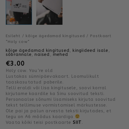
Esileht
/
kõige ägedamad kingitused
/ Postkaart
“Holy cow”
kõige ägedamad kingitused
,
kingiideed isale
,
sõbrannale
,
naised
,
mehed
€
3.00
Holy cow. You’re old
Lustakas sünnipäevakaart. Loomulikult
taaskasutatud paberile.
Telli eraldi või lisa kingitusele, soovi korral
kirjutame kaardile ka Sinu soovitud teksti.
Personaalse sõnumi lisamiseks kirjuta soovitud
tekst tellimuse vormistamisel märkustesse.
Ole pai ja palun arvesta teksti kirjutades, et
tegu on A6 mõõdus kaardiga
Vaata kõiki teisi postkaarte
SIIT
.