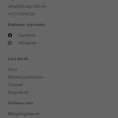
info@blackgiraffe.ee
+372 51996320
Hakkame sõpradeks
Facebook
Instagram
Leia kiirelt
Pood
Mõõdud ja tellimine
Töötoad
Kingiideed
Tellimise info
Müügitingimused