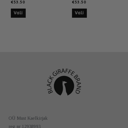
€
53.50
€
53.50
Vali
Vali
OÜ Must Kaelkirjak
reg nr 12938993