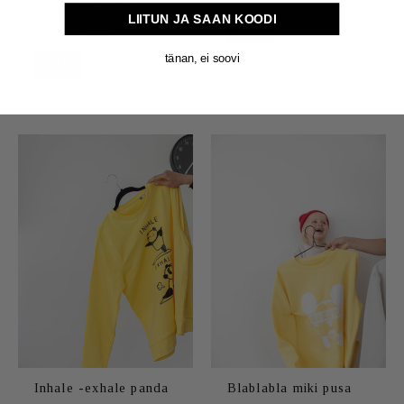
puuvillast t-särk
LIITUN JA SAAN KOODI
Vali
€
32.50
€
25.50
tänan, ei soovi
Vali
Sellel
Sellel
tootel
tootel
on
on
mitu
mitu
varianti.
varianti.
Valikuid
Valikuid
saab
saab
teha
teha
tootelehel.
tootelehel.
Inhale -exhale panda
Blablabla miki pusa