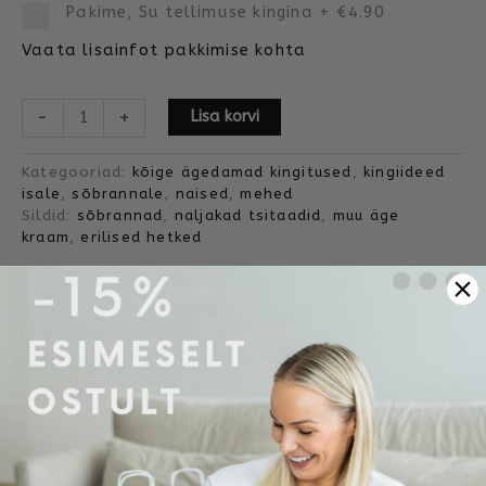
Pakime, Su tellimuse kingina
+
€4.90
Vaata lisainfot pakkimise kohta
-
+
Lisa korvi
Kategooriad:
kõige ägedamad kingitused
,
kingiideed
isale
,
sõbrannale
,
naised
,
mehed
Sildid:
sõbrannad
,
naljakad tsitaadid
,
muu äge
kraam
,
erilised hetked
Kirjeldus
Mõõdud ja tellimine
Ise kujundasime. Päris ise ei trükkinud, aga
toodetud siiski Eestis.
Suurus A6.